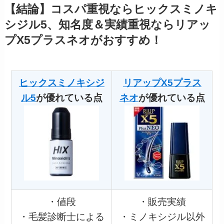
【結論】
コスパ重視
なら
ヒックスミノキ
シジル5
、知名度＆実績
重視ならリアッ
プX5プラスネオがおすすめ！
ヒックスミノキシジ
リアップX5プラス
ル5
が優れている点
ネオ
が優れている点
・値段
・販売実績
・毛髪診断士による
・ミノキシジル以外