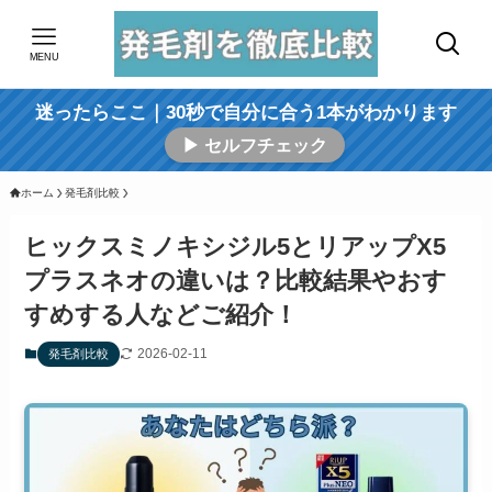
MENU
迷ったらここ｜30秒で自分に合う1本がわかります
▶ セルフチェック
ホーム
発毛剤比較
ヒックスミノキシジル5とリアップX5
プラスネオの違いは？比較結果やおす
すめする人などご紹介！
2026-02-11
発毛剤比較