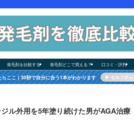
発毛剤を比較する
発毛剤どこで買える？
口コミ・評判
たらここ｜30秒で自分に合う1本がわかります
▶ セルフチェ
ジル外用を5年塗り続けた男がAGA治療