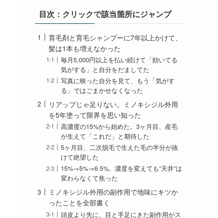
目次：クリックで該当箇所にジャンプ
育毛剤と育毛シャンプーに7年以上かけて、
髪は1本も増えなかった
毎月5,000円以上を払い続けて「効いてる
気がする」と自分をだましてた
写真に映った自分を見て、もう「気がす
る」ではごまかせなくなった
リアップじゃ足りない。ミノキシジル外用
を5年塗って限界を思い知った
高濃度の15%から始めた。3ヶ月目、産毛
が生えて「これだ」と期待した
5ヶ月目、二次脱毛で生えた毛の半分が抜
けて絶望した
15%→5%→6.5%。濃度を変えても”天井”は
変わらなくて焦った
ミノキシジル外用の副作用で地味にキツか
ったことを全部書く
頭皮より先に、目と手足にきた副作用がス