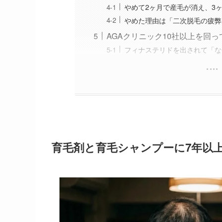
やめて2ヶ月で産毛が消え、3
やめた理由は「二次脱毛の疲弊
AGAクリニック10社以上を回
フィナステリドを出されて「な
育毛剤と育毛シャンプーに7年以