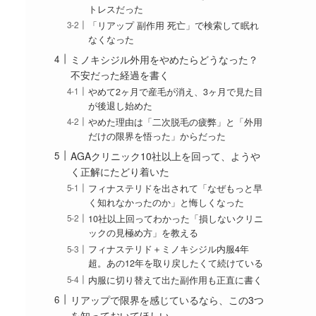
トレスだった
「リアップ 副作用 死亡」で検索して眠れ
なくなった
ミノキシジル外用をやめたらどうなった？
不安だった経過を書く
やめて2ヶ月で産毛が消え、3ヶ月で見た目
が後退し始めた
やめた理由は「二次脱毛の疲弊」と「外用
だけの限界を悟った」からだった
AGAクリニック10社以上を回って、ようや
く正解にたどり着いた
フィナステリドを出されて「なぜもっと早
く知れなかったのか」と悔しくなった
10社以上回ってわかった「損しないクリニ
ックの見極め方」を教える
フィナステリド＋ミノキシジル内服4年
超。あの12年を取り戻したくて続けている
内服に切り替えて出た副作用も正直に書く
リアップで限界を感じているなら、この3つ
を知っておいてほしい