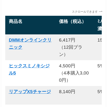
スクロールできます
商品名
価格（税込）
ﾐﾉｷｼ
濃度
DMMオンラインクリ
6,417円
15%
ニック
（12回プラ
ン）
ヒックスミノキシジ
4,500円
5%
ル5
（4本購入3,00
0円）
リアップX5チャージ
8,140円
5%