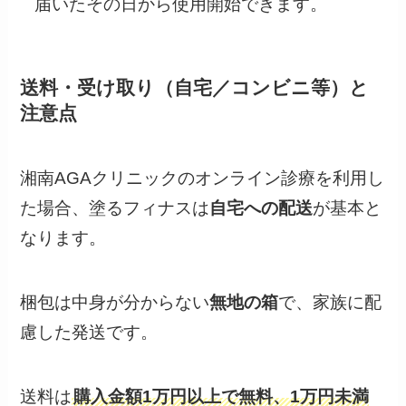
送料・受け取り（自宅／コンビニ等）と
注意点
湘南AGAクリニックのオンライン診療を利用し
た場合、塗るフィナスは
自宅への配送
が基本と
なります。
梱包は中身が分からない
無地の箱
で、家族に配
慮した発送です。
送料は
購入金額1万円以上で無料、1万円未満
は送料1,000円前後
がかかります。