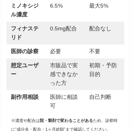
ル濃度
フィナステ
0.5mg配合
配合なし
リド
医師の診察
必要
不要
想定ユーザ
市販品で実
初期・予防
ー
感できなか
目的
った方
副作用相談
医師に相談
自己判断
可
※濃度や配合は
院・製剤で変わることがある
ため、診察時
に”成分名・配合・1ヶ月総額”まで確認してください。