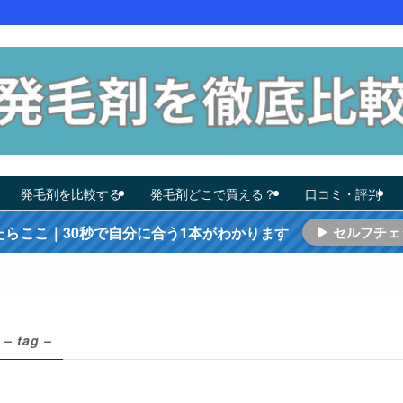
発毛剤を比較する
発毛剤どこで買える？
口コミ・評判
たらここ｜30秒で自分に合う1本がわかります
▶ セルフチェ
– tag –