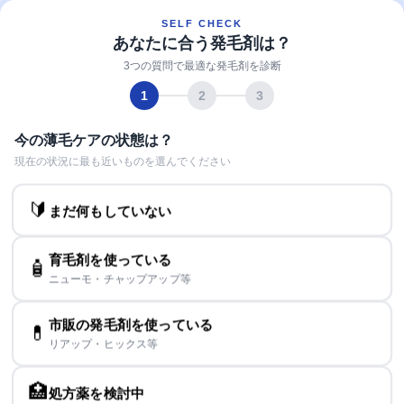
SELF CHECK
あなたに合う発毛剤は？
3つの質問で最適な発毛剤を診断
1
2
3
今の薄毛ケアの状態は？
現在の状況に最も近いものを選んでください
🔰
まだ何もしていない
育毛剤を使っている
🧴
ニューモ・チャップアップ等
市販の発毛剤を使っている
💊
リアップ・ヒックス等
🏥
処方薬を検討中