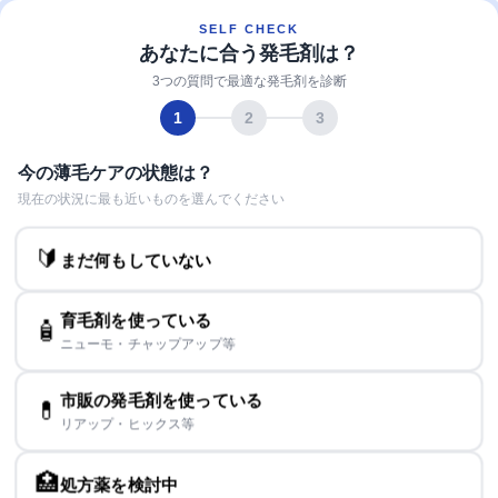
SELF CHECK
あなたに合う発毛剤は？
3つの質問で最適な発毛剤を診断
1
2
3
今の薄毛ケアの状態は？
現在の状況に最も近いものを選んでください
🔰
まだ何もしていない
育毛剤を使っている
🧴
ニューモ・チャップアップ等
市販の発毛剤を使っている
💊
リアップ・ヒックス等
🏥
処方薬を検討中