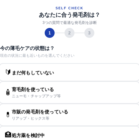
SELF CHECK
あなたに合う発毛剤は？
3つの質問で最適な発毛剤を診断
1
2
3
今の薄毛ケアの状態は？
現在の状況に最も近いものを選んでください
🔰
まだ何もしていない
育毛剤を使っている
🧴
ニューモ・チャップアップ等
市販の発毛剤を使っている
💊
リアップ・ヒックス等
🏥
処方薬を検討中